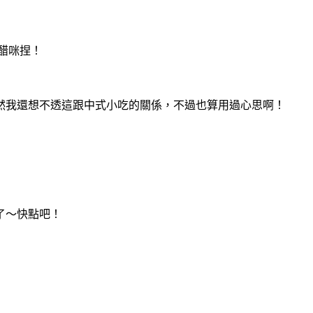
醋咪捏！
然我還想不透這跟中式小吃的關係，不過也算用過心思啊！
了～快點吧！