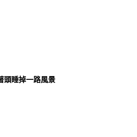
，拒絕矇著頭睡掉一路風景