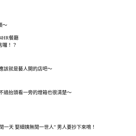
頭～
4HR餐廳
店囉！？
應該就是藝人開的店吧～
，不過抬頭看一旁的燈箱也很清楚～
閒一天 娶細姨無閒一世人” 男人要抄下來唷！