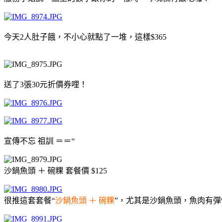
今天2人肚子餓，不小心就點了一堆，這樣$365
送了3張30元折價券哩！
宣傳不忘 祖訓 ＝＝“
沙鍋魚頭 ＋ 碗粿 套餐價 $125
很推這套套餐“
沙鍋魚頭 ＋ 碗粿
”，尤其是沙鍋魚頭，魚肉有