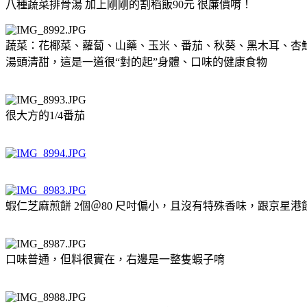
八種蔬菜排骨湯 加上剛剛的割稻飯90元 很廉價唷！
蔬菜：花椰菜、蘿蔔、山藥、玉米、番茄、秋葵、黑木耳、杏鮑菇
湯頭清甜，這是一道很“對的起”身體、口味的健康食物
很大方的1/4番茄
蝦仁芝麻煎餅 2個＠80 尺吋偏小，且沒有特殊香味，跟京星
口味普通，但料很實在，右邊是一整隻蝦子唷