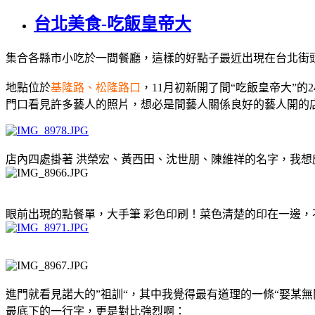
台北美食-吃飯皇帝大
集合各縣市小吃於一間餐廳，這樣的好點子最近出現在台北街
地點位於
基隆路、松隆路口
，11月初新開了間“吃飯皇帝大”的2
門口看見許多藝人的照片，想必是間藝人關係良好的藝人開的
店內四處掛著 洪榮宏、黃西田、沈世朋、陳維祥的名字，我想
眼前出現的點餐單，大手筆 彩色印刷！菜色清楚的印在一邊
進門就看見諾大的”祖訓“，其中我覺得最有道理的一條“娶某無
最底下的一行字，更是對比強烈啊：