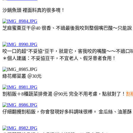
沙鍋魚頭 裡面料真的很多唷！
芝麻蜜棗豆干＠40 很香、不過最後我咬到整個嘴巴酸～只能說
咬一口的超”不妥協“豆干，就是它，害我咬的嘴酸～～不過口味
＊個人建議：不妥協豆干，不宜老人、假牙患者食用！
綠花椰菜叢 ＠30元
割稻飯＋8種蔬菜排骨湯 ＠90元 完全不用考慮，點就對了！
割
仔細翻攪割稻飯，你會發現好多料調味很棒。 金瓜絲、油蔥酥