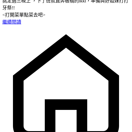
挑定週三晚上 ，下了班就直奔板橋的ikki，準備與好姐妹打打
牙祭!!
<打開菜單點菜去吧>
繼續閱讀