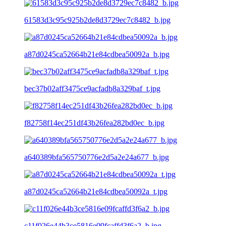
61583d3c95c925b2de8d3729ec7c8482_b.jpg
a87d0245ca52664b21e84cdbea50092a_b.jpg
bec37b02aff3475ce9acfadb8a329baf_t.jpg
f82758f14ec251df43b26fea282bd0ec_b.jpg
a640389bfa565750776e2d5a2e24a677_b.jpg
a87d0245ca52664b21e84cdbea50092a_t.jpg
c11f026e44b3ce5816e09fcaffd3f6a2_b.jpg