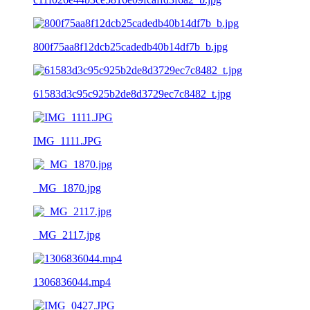
800f75aa8f12dcb25cadedb40b14df7b_b.jpg
61583d3c95c925b2de8d3729ec7c8482_t.jpg
IMG_1111.JPG
_MG_1870.jpg
_MG_2117.jpg
1306836044.mp4